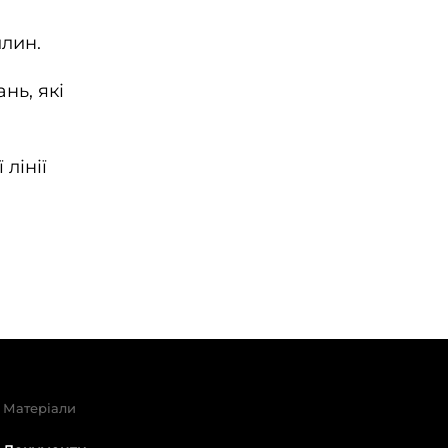
илин.
нь, які
лінії
Матеріали