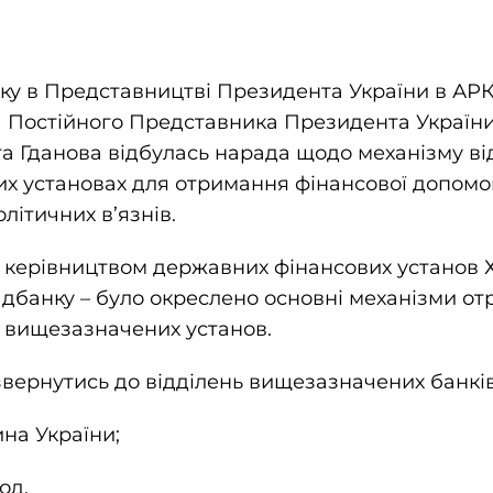
оку в Представництві Президента України в АР
 Постійного Представника Президента України
та Гданова відбулась нарада щодо механізму ві
ких установах для отримання фінансової допом
олітичних в’язнів
.
 керівництвом державних фінансових установ 
банку – було окреслено основні механізми от
х вищезазначених установ.
звернутись до відділень вищезазначених банків 
на України;
од.