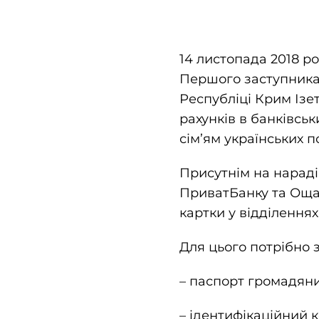
14 листопада 2018 р
Першого заступника
Республіці Крим Ізе
рахунків в банківсь
сім’ям українських п
Присутнім на нараді
ПриватБанку та Ощад
картки у відділення
Для цього потрібно 
– паспорт громадяни
– ідентифікаційний к