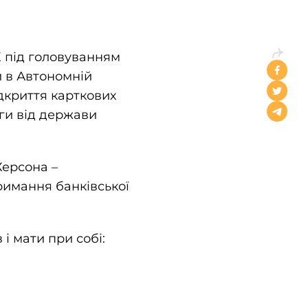
К під головуванням
 в Автономній
дкриття карткових
оги від держави
Херсона –
римання банківської
і мати при собі: