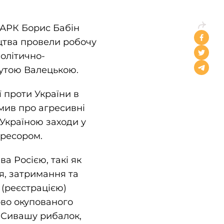
 АРК Борис Бабін
цтва провели робочу
політично-
нутою Валецькою
.
ї проти України в
омив про агресивні
 Україною заходи у
гресором.
 Росією, такі як
я, затримання та
 (реєстрацією)
ово окупованого
 Сивашу рибалок,