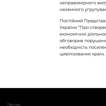
неправомірного вилу
наземного угрупуван
Постійний Представн
України “Про створе
економічної діяльнос
обговорив порушення
необхідність посиле
цивілізованих країн.
Про нас