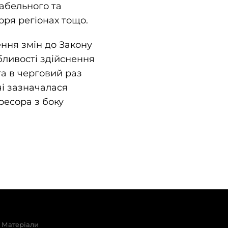
рабельного та
ря регіонах тощо.
ння змін до Закону
бливості здійснення
та в черговий раз
чі зазначалася
ресора з боку
Матеріали