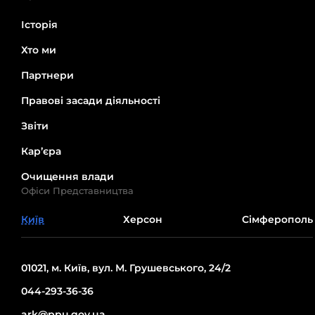
Історія
Хто ми
Партнери
Правові засади діяльності
Звіти
Кар’єра
Очищення влади
Офіси Представництва
Київ
Херсон
Сімферополь
01021, м. Київ, вул. М. Грушевського, 24/2
044-293-36-36
ark@ppu.gov.ua