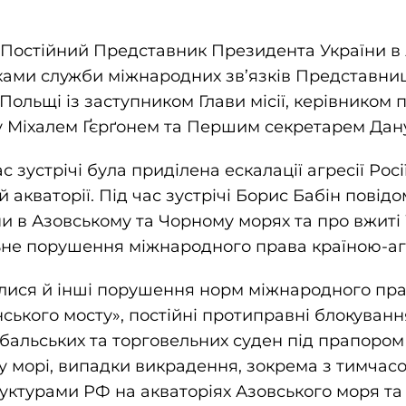
. Постійний Представник Президента України в
иками служби міжнародних зв’язків Представни
 Польщі із заступником Глави місії, керівником 
лу Міхалем Ґєрґонем та Першим секретарем Да
с зустрічі була приділена ескалації агресії Росі
 акваторії. Під час зустрічі Борис Бабін повід
їни в Азовському та Чорному морях та про вжиті
льне порушення міжнародного права країною-а
ися й інші порушення норм міжнародного права
ського мосту», постійні протиправні блокуванн
бальських та торговельних суден під прапором
у морі, випадки викрадення, зокрема з тимчас
уктурами РФ на акваторіях Азовського моря та