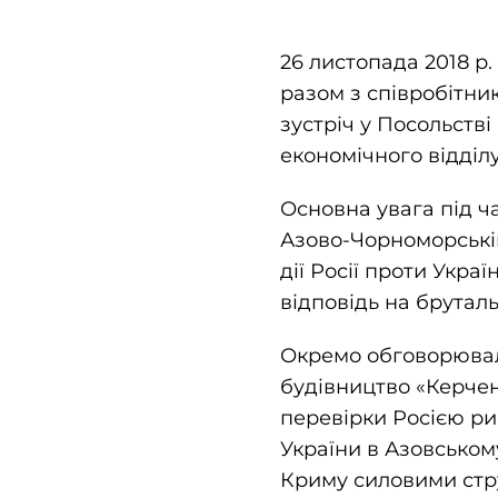
26 листопада 2018 р
разом з співробітн
зустріч у Посольстві
економічного відді
Основна увага під ча
Азово-Чорноморській
дії Росії проти Укра
відповідь на брута
Окремо обговорювал
будівництво «Керчен
перевірки Росією ри
України в Азовськом
Криму силовими стр