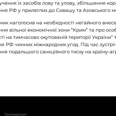
чення їх засобів лову та улову, збільшення ко
ня РФ у прилеглих до Сивашу та Азовського мо
ик наголосив на необхідності негайного внесе
ння вільної економічної зони “Крим” та про осо
ті на тимчасово окупованій території України” 
 РФ чинних міжнародних угод. Під час зустрі
ння подальшого санкційного тиску на країну-аг
Громадянам