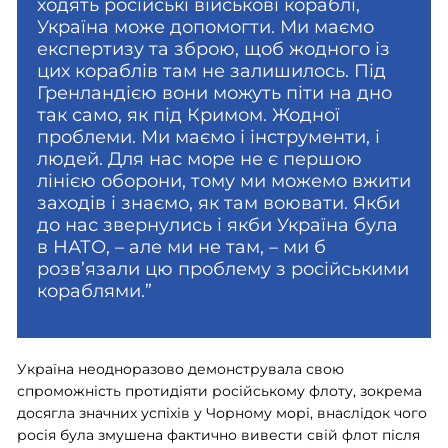
ходять російські військові кораблі,
Україна може допомогти. Ми маємо
експертизу та зброю, щоб жодного із
цих кораблів там не залишилось. Під
Гренландією вони можуть піти на дно
так само, як під Кримом. Жодної
проблеми. Ми маємо і інструменти, і
людей. Для нас море не є першою
лінією оборони, тому ми можемо вжити
заходів і знаємо, як там воювати. Якби
до нас звернулись і якби Україна була
в НАТО, – але ми не там, – ми б
розв’язали цю проблему з російськими
кораблями.”
Україна неодноразово демонструвала свою
спроможність протидіяти російському флоту, зокрема
досягла значних успіхів у Чорному морі, внаслідок чого
росія була змушена фактично вивести свій флот після