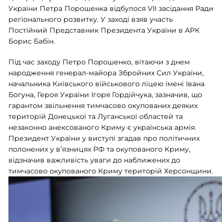
України Петра Порошенка відбулося VII засідання Ради
регіонального розвитку. У заході взяв участь
Постійний Представник Президента України в АРК
Борис Бабін
.
Під час заходу Петро Порошенко, вітаючи з днем
народження генерал-майора Збройних Сил України,
начальника Київського військового ліцею імені Івана
Богуна, Героя України Ігоря Гордійчука, зазначив, що
гарантом звільнення тимчасово окупованих деяких
територій Донецької та Луганської областей та
незаконно анексованого Криму є українська армія.
Президент України у виступі згадав про політичних
полонених у в’язницях РФ та окупованого Криму,
відзначив важливість уваги до наближених до
тимчасово окупованого Криму територій Херсонщини.